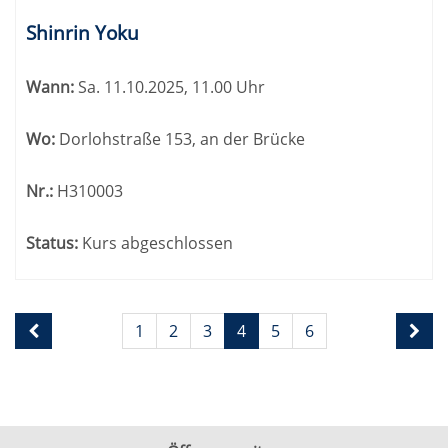
Shinrin Yoku
Wann:
Sa.
11.10.2025, 11.00 Uhr
Wo:
Dorlohstraße 153, an der Brücke
Nr.:
H310003
Status:
Kurs abgeschlossen
Seite
Seiten
1
2
3
4
5
6
4
blättern
von
6