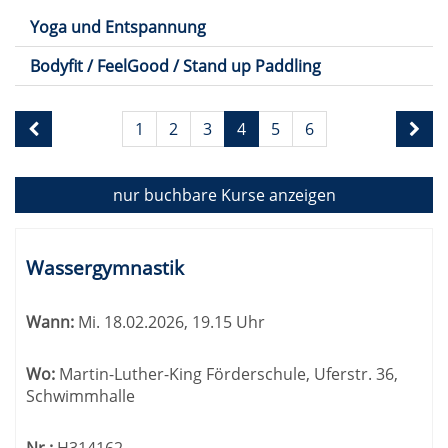
Yoga und Entspannung
Bodyfit / FeelGood / Stand up Paddling
Seite
1
2
3
4
5
6
4
von
6
nur buchbare
Kurse anzeigen
Kursübersicht.
Tabellenüberschriften
Wassergymnastik
können
sortiert
Wann:
Mi.
18.02.2026, 19.15 Uhr
werden.
Wo:
Martin-Luther-King Förderschule, Uferstr. 36,
Schwimmhalle