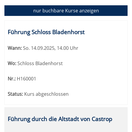
nur buchbare
Kurse anzeigen
Kursübersicht.
Tabellenüberschriften
Führung Schloss Bladenhorst
können
sortiert
Wann:
So.
14.09.2025, 14.00 Uhr
werden.
Wo:
Schloss Bladenhorst
Nr.:
H160001
Status:
Kurs abgeschlossen
Führung durch die Altstadt von Castrop