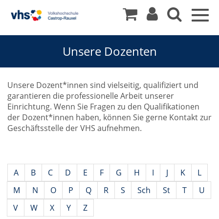
Togg
navig
Unsere Dozenten
Unsere Dozent*innen sind vielseitig, qualifiziert und
garantieren die professionelle Arbeit unserer
Einrichtung. Wenn Sie Fragen zu den Qualifikationen
der Dozent*innen haben, können Sie gerne Kontakt zur
Geschäftsstelle der VHS aufnehmen.
A
B
C
D
E
F
G
H
I
J
K
L
M
N
O
P
Q
R
S
Sch
St
T
U
V
W
X
Y
Z