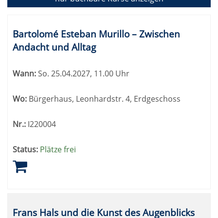
Kursübersicht.
Tabellenüberschriften
Bartolomé Esteban Murillo – Zwischen
können
Andacht und Alltag
sortiert
werden.
Wann:
So.
25.04.2027, 11.00 Uhr
Wo:
Bürgerhaus, Leonhardstr. 4, Erdgeschoss
Nr.:
I220004
Status:
Plätze frei
Frans Hals und die Kunst des Augenblicks