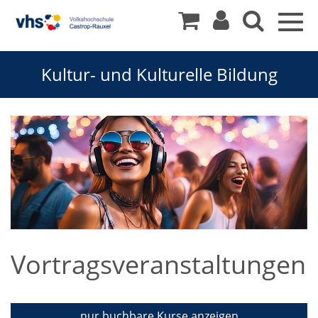
Togg
navig
Kultur- und Kulturelle Bildung
Vortragsveranstaltungen
nur buchbare
Kurse anzeigen